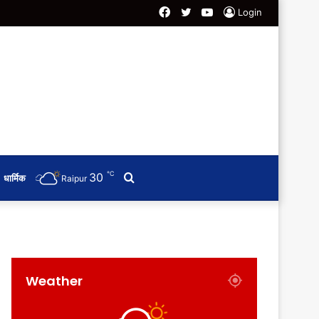
Facebook
Twitter
YouTube
Login
℃
30
Search
धार्मिक
Raipur
for
Weather