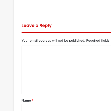
Leave a Reply
Your email address will not be published.
Required fields
C
o
m
m
e
n
t
Name
*
*