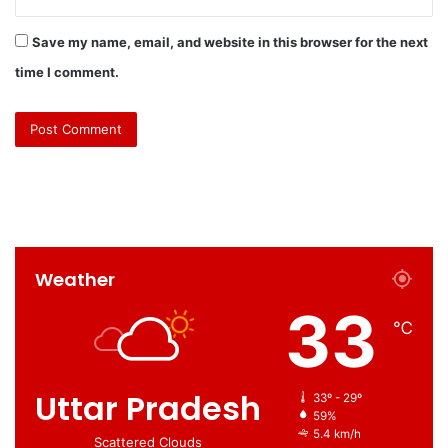
Save my name, email, and website in this browser for the next
time I comment.
Weather
33
℃
Uttar Pradesh
33º - 29º
59%
5.4 km/h
Scattered Clouds