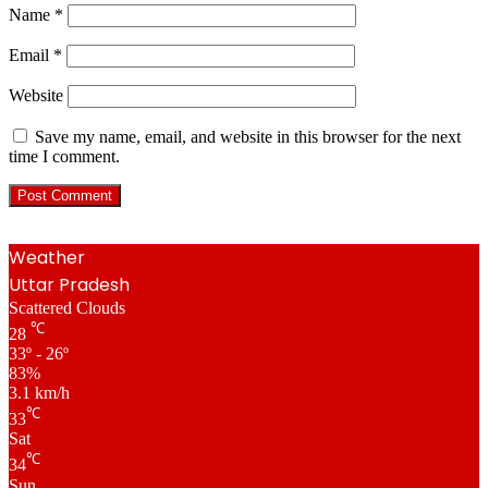
Name
*
Email
*
Website
Save my name, email, and website in this browser for the next
time I comment.
Weather
Uttar Pradesh
Scattered Clouds
℃
28
33º - 26º
83%
3.1 km/h
℃
33
Sat
℃
34
Sun