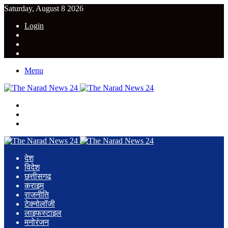
Saturday, August 8 2026
Login
YouTube
Twitter
Facebook
Menu
Search
for
Switch
skin
Log
In
देश
विदेश
छत्तीसगढ़
क्राइम
राजनीति
टेक्नोलॉजी
लाइफस्टाइल
मनोरंजन