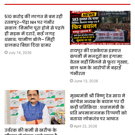
510 करोड़ की लागत से बन रही
रतनपुर–पेंड्रा NH पर गंभीर
सवाल: निर्माण पूरा होने से पहले
ही सड़क में दरारें, कई जगह
धंसाव; ग्रामीण बोले– मिट्टी
डालकर बिछा दिया डामर
रायपुर की एसकेएस इस्पात
July 14, 2026
कंपनी में मजदूरों का हंगामा:
वेतन नहीं मिलने से फूटा गुस्सा,
बाल श्रम के आरोपों ने बढ़ाई
गंभीरता
June 13, 2026
मुख्यमंत्री श्री विष्णु देव साय ने
कांग्रेस अध्यक्ष के बयान पर दी
कड़ी प्रतिक्रिया : प्रधानमंत्री के
प्रति अपमानजनक टिप्पणी को
बताया लोकतंत्र पर आघात
April 22, 2026
उर्वरक की कमी से खरीफ के