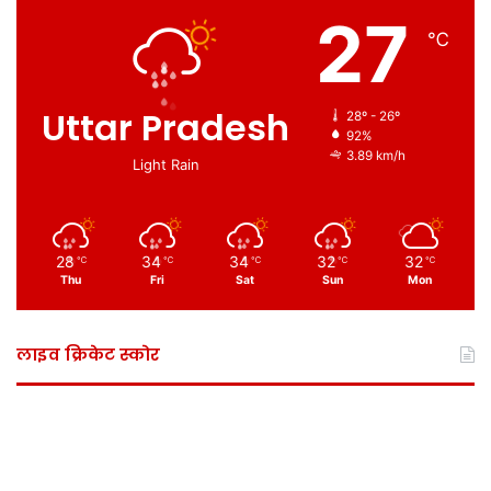
27
℃
Uttar Pradesh
28º - 26º
92%
3.89 km/h
Light Rain
28
34
34
32
32
℃
℃
℃
℃
℃
Thu
Fri
Sat
Sun
Mon
लाइव क्रिकेट स्कोर