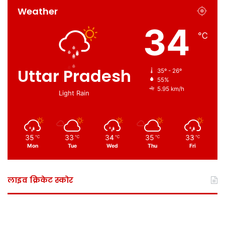
Weather
34
℃
Uttar Pradesh
35º - 26º
55%
5.95 km/h
Light Rain
35
33
34
35
33
℃
℃
℃
℃
℃
Mon
Tue
Wed
Thu
Fri
लाइव क्रिकेट स्कोर