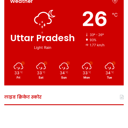
Weather
26
℃
Uttar Pradesh
33º - 26º
93%
1.77 km/h
Light Rain
33
33
34
33
34
℃
℃
℃
℃
℃
Fri
Sat
Sun
Mon
Tue
लाइव क्रिकेट स्कोर