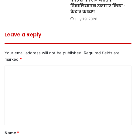
कांग्रेस का राजनीतिक
दिवालियापन उजागर किया :
केदार कश्यप
July 19, 2026
Leave a Reply
Your email address will not be published.
Required fields are
marked
*
C
o
m
m
e
n
t
Name
*
*