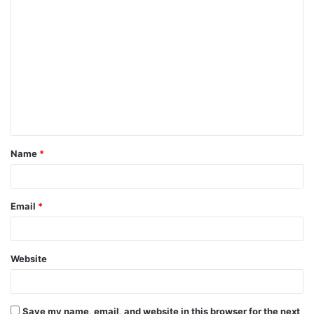
C
o
m
m
e
n
t
Name
*
*
Email
*
Website
Save my name, email, and website in this browser for the next