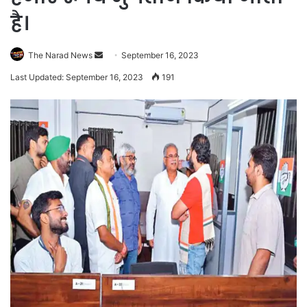
है।
Send
The Narad News
September 16, 2023
an
Last Updated: September 16, 2023
191
email