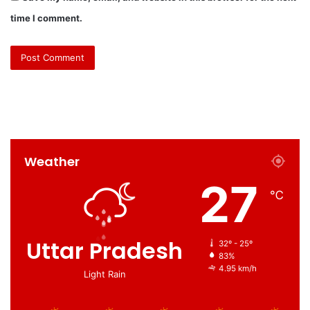
time I comment.
Weather
27
℃
Uttar Pradesh
32º - 25º
83%
4.95 km/h
Light Rain