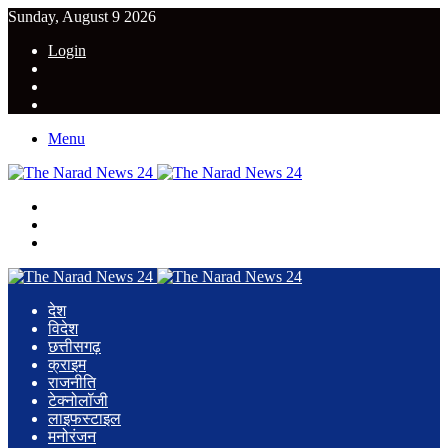
Sunday, August 9 2026
Login
YouTube
Twitter
Facebook
Menu
Search
for
Switch
skin
Log
In
देश
विदेश
छत्तीसगढ़
क्राइम
राजनीति
टेक्नोलॉजी
लाइफस्टाइल
मनोरंजन