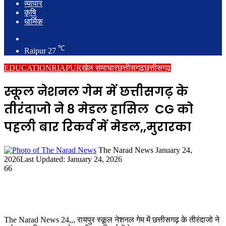
व्यापार
कृषि
धार्मिक
Search
for
℃
Raipur
27
EDUCATION
RIAPUR
खेल समाचार
छत्तीसगढ़
छत्तीसगढ़
स्कूल नेशनल गेम में छत्तीसगढ़ के
तीरंदाजो ने 8 मेडल हासिल CG को
पहली बार रिकर्व में मेडल,,मुरारका
Send
The Narad News
January 24,
an
2026
Last Updated: January 24, 2026
email
66
The Narad News 24,,, रायपुर स्कूल नेशनल गेम में छत्तीसगढ़ के तीरंदाजो ने