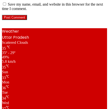
Save my name, email, and website in this browser for the next
time I comment.
Weather
Uttar Pradesh
Scattered Clouds
℃
35
35º - 29º
49%
5.8 km/h
℃
35
Sun
℃
33
Mon
℃
36
Tue
℃
34
Wed
℃
37