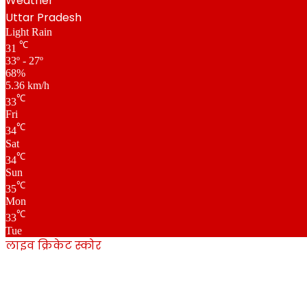
Weather
Uttar Pradesh
Light Rain
℃
31
33º - 27º
68%
5.36 km/h
℃
33
Fri
℃
34
Sat
℃
34
Sun
℃
35
Mon
℃
33
Tue
लाइव क्रिकेट स्कोर