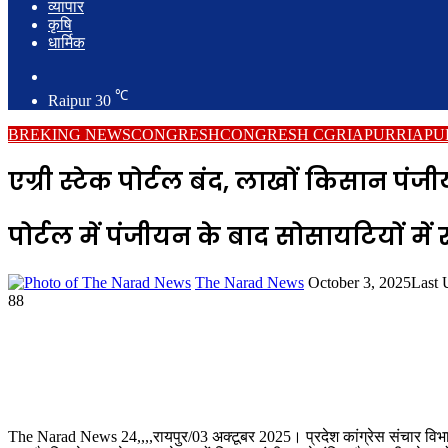
व्यापार
कृषि
धार्मिक
Search
for
℃
Raipur
30
BREKING NEWS
CONGRESH
CONGRESH CG
RIAPUR
RIAPU
एग्री स्टेक पोर्टल बंद, लाखों किसान पंजी
पोर्टल में पंजीयन के बाद सोसायटियों मे
Send
The Narad News
October 3, 2025
Last 
an
88
email
The Narad News 24,,,,रायपुर/03 अक्टूबर 2025। प्रदेश कांग्रेस संचार विभाग 