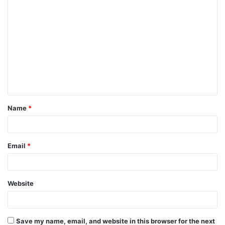
C
o
m
m
e
n
t
Name
*
*
Email
*
Website
Save my name, email, and website in this browser for the next