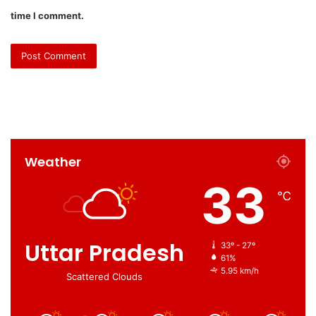
time I comment.
Weather
33
℃
Uttar Pradesh
33º - 27º
61%
5.95 km/h
Scattered Clouds