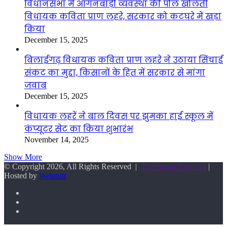
विधानसभा में आंगनबाड़ी व्यवस्था की पोल खोलती
विधायक कविता प्राण लहरे, सरकार को कटघरे में खड़ा
किया
December 15, 2025
बिलाईगढ़ विधायक कविता प्राण लहरे ने उठाया सिंचाई
संकट का मुद्दा, किसानों के हित में सरकार से मांगा
जवाब
December 15, 2025
विधायक लहरें ने बाल दिवस पर झुमका हाई स्कूल में
कंप्यूटर सेट का किया शुभारंभ
November 14, 2025
Show More
© Copyright 2026, All Rights Reserved |
The Narad News 24
|
Hosted by
Webmitr
Facebook
Twitter
YouTube