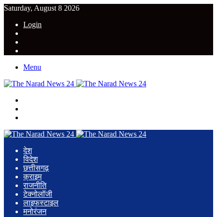
Saturday, August 8 2026
Login
YouTube
Twitter
Facebook
Menu
Search
for
Switch
skin
Log
In
देश
विदेश
छत्तीसगढ़
क्राइम
राजनीति
टेक्नोलॉजी
लाइफस्टाइल
मनोरंजन