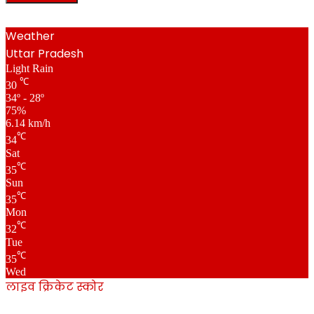
Weather
Uttar Pradesh
Light Rain
℃
30
34º - 28º
75%
6.14 km/h
℃
34
Sat
℃
35
Sun
℃
35
Mon
℃
32
Tue
℃
35
Wed
लाइव क्रिकेट स्कोर