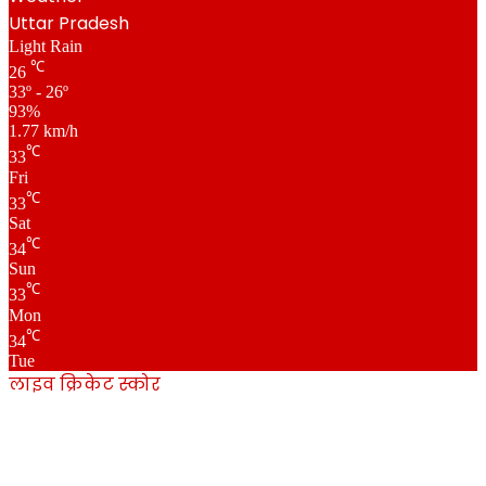
Uttar Pradesh
Light Rain
℃
26
33º - 26º
93%
1.77 km/h
℃
33
Fri
℃
33
Sat
℃
34
Sun
℃
33
Mon
℃
34
Tue
लाइव क्रिकेट स्कोर