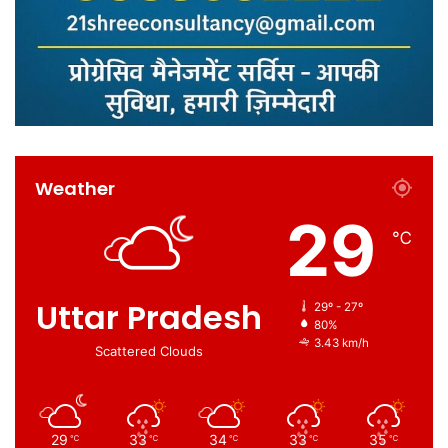
Weather
29
℃
Uttar Pradesh
29º - 27º
80%
3.43 km/h
Scattered Clouds
29
33
34
33
35
℃
℃
℃
℃
℃