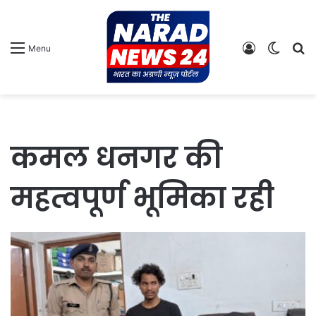
Log
Switch
S
Menu
In
skin
fo
कमल धनगर की
महत्वपूर्ण भूमिका रही