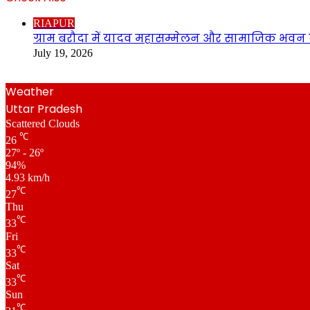
Close
RIAPUR
ग्राम बरौदा में यादव महासम्मेलन और सामाजिक भवन क
July 19, 2026
Weather
Uttar Pradesh
Scattered Clouds
℃
26
27º - 26º
94%
4.93 km/h
℃
27
Thu
℃
33
Fri
℃
33
Sat
℃
33
Sun
℃