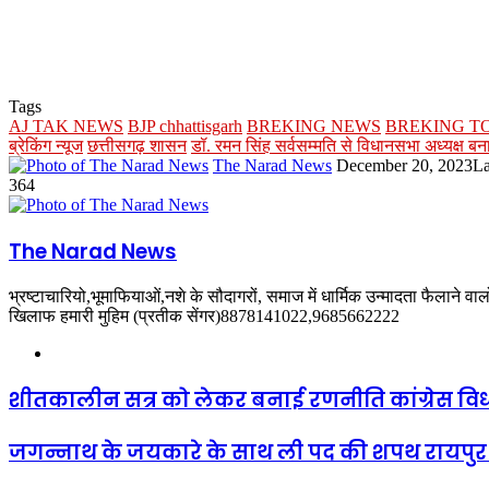
Tags
AJ TAK NEWS
BJP chhattisgarh
BREKING NEWS
BREKING T
ब्रेकिंग न्यूज
छत्तीसगढ़ शासन
डॉ. रमन सिंह सर्वसम्मति से विधानसभा अध्यक्ष बन
Send
The Narad News
December 20, 2023
La
an
364
email
The Narad News
भ्रष्टाचारियो,भूमाफियाओं,नशे के सौदागरों, समाज में धार्मिक उन्मादता फैलाने व
खिलाफ हमारी मुहिम (प्रतीक सेंगर)8878141022,9685662222
Website
शीतकालीन सत्र को लेकर बनाई रणनीति कांग्रेस व
जगन्नाथ के जयकारे के साथ ली पद की शपथ रायपुर उत्