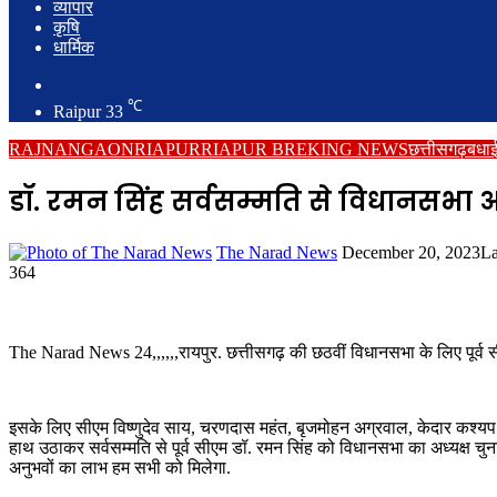
व्यापार
कृषि
धार्मिक
Search
for
℃
Raipur
33
RAJNANGAON
RIAPUR
RIAPUR BREKING NEWS
छत्तीसगढ़
बधाई
डॉ. रमन सिंह सर्वसम्मति से विधानसभा अ
Send
The Narad News
December 20, 2023
La
an
364
email
The Narad News 24,,,,,,रायपुर. छत्तीसगढ़ की छठवीं विधानसभा के लिए पूर्व स
इसके लिए सीएम विष्णुदेव साय, चरणदास महंत, बृजमोहन अग्रवाल, केदार कश्यप औ
हाथ उठाकर सर्वसम्मति से पूर्व सीएम डॉ. रमन सिंह को विधानसभा का अध्यक्ष चुना 
अनुभवों का लाभ हम सभी को मिलेगा.